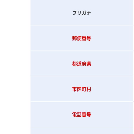
3．個人情報を提供することの任意性、及び
フリガナ
お問い合わせ入力画面を通じて、お客様が個
いただいた内容に対するご回答・ご対応がで
郵便番号
4．お問合せ窓口等
個人情報の利用目的の通知、開示、内容の訂
都道府県
問合せ窓口は以下の通りです。
市区町村
【個人情報保護に関するお問合せ窓口】
株式会社エスエヌシー 松本
受付時間 9：00-18：00（土・日・祝休）
電話番号：06-6271-0055
電話番号
〒542-0081 大阪市中央区南船場１－１８