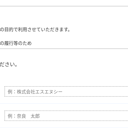
の目的で利用させていただきます。
の履行等のため
ださい。
ことなく、お客様の個人情報を第三者に提供することは致しま
囲内において、個人情報の取扱いの全部または 一部を第三者
必要がある場合であって、ご本人の同意を得ることが困難な場
推進のために特に必要がある場合であって、ご本人の同意を得
託を受けた者が法令の定める事務を遂行することに対して協力
及ぼすおそれがある場合