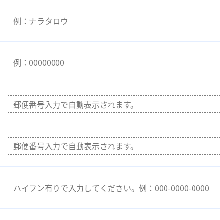
提供いただけない場合に生じる結果について
人情報を当社に提供いただくことは任意ですが、必要な個人情
きない場合があります。
正、追加又は削除、利用の停止、消去及び第三者への提供の停
－１７ 商工中金船場ビル