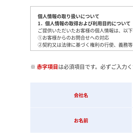
個人情報の取り扱いについて
1．個人情報の取得および利用目的について
ご提供いただいたお客様の個人情報は、以下
①お客様からのお問合せへの対応
②契約又は法律に基づく権利の行使、義務等
※
赤字項目
は必須項目です。必ずご入力く
2．個人情報の第三者提供について
当社は以下の場合を除き、事前の同意を得る
①特定した利用目的の達成のために必要な範
②法令に基づく場合
会社名
③人の生命、身体または財産の保護のために
④公衆衛生の向上または児童の健全な育成の
⑤国の機関若しくは公共団体がまたはその委
を得ることによって当該事務の遂行に支障を
お名前