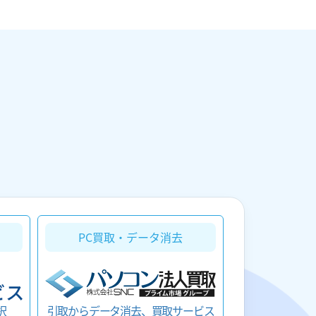
PC買取・データ消去
択
引取からデータ消去、買取サービス